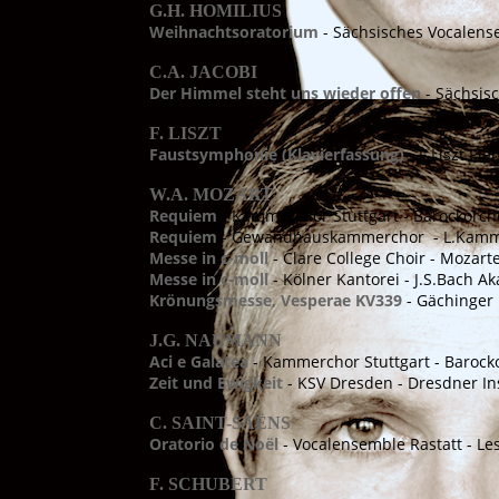
G.H. HOMILIUS
Weihnachtsoratorium
- Sächsisches Vocalense
C.A. JACOBI
Der Himmel steht uns wieder offen
- Sächsisc
F. LISZT
Faustsymphonie (Klavierfassung)
- F.Liszt Pi
W.A. MOZART
Requiem
- Kammerchor Stuttgart - Barockorche
Requiem
- Gewandhauskammerchor - L.Kammer
Messe in c-moll
- Clare College Choir - Mozar
Messe in c-moll
- Kölner Kantorei - J.S.Bach A
Krönungsmesse, Vesperae KV339
- Gächinger 
J.G. NAUMANN
Aci e Galatea
- Kammerchor Stuttgart - Barocko
Zeit und Ewigkeit
- KSV Dresden - Dresdner In
C. SAINT-SAËNS
Oratorio de Noël
- Vocalensemble Rastatt - Les
F. SCHUBERT