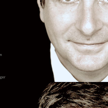
nn
nger