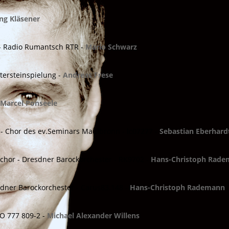
ng Kläsener
 - Radio Rumantsch RTR -
Mario Schwarz
ltersteinspielung -
Andreas Frese
-
Marcel Ponseele
 - Chor des ev.Seminars Maulbronn - lc07277 -
Sebastian Eberhard
hor - Dresdner Barockorchester - RK9702 -
Hans-Christoph Rad
dner Barockorchester - Carus83.148 -
Hans-Christoph Rademann
O 777 809-2 -
Michael Alexander Willens