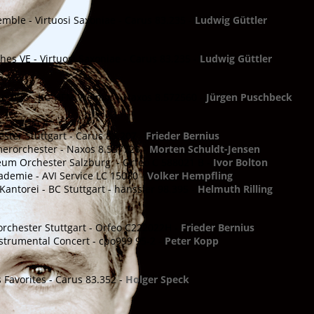
mble - Virtuosi Saxoniae - Carus 83.235 -
Ludwig Güttler
hes VE - Virtuosi Saxoniae - Carus 83.235 -
Ludwig Güttler
ano Duo - KC-HFM Weimar - Naxos 8.572560 -
Jürgen Puschbeck
ster Stuttgart - Carus 83.207 -
Frieder Bernius
orchester - Naxos 8.557728 -
Morten Schuldt-Jensen
teum Orchester Salzburg - Orfeo C 588021 B -
Ivor Bolton
kademie - AVI Service LC 15080 -
Volker Hempfling
Kantorei - BC Stuttgart - hänssler 98.395 -
Helmuth Rilling
rchester Stuttgart - Orfeo C222022H -
Frieder Bernius
strumental Concert - cpo999 95-2 -
Peter Kopp
 Favorites - Carus 83.352 -
Holger Speck