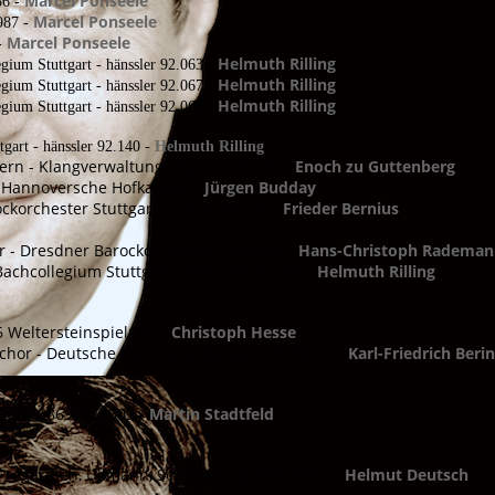
Marcel Ponseele
56 -
Marcel Ponseele
 987 -
Marcel Ponseele
 -
Helmuth Rilling
gium Stuttgart - hänssler 92.063 -
Helmuth Rilling
gium Stuttgart - hänssler 92.067 -
Helmuth Rilling
gium Stuttgart - hänssler 92.068 -
gart - hänssler 92.140 -
Helmuth Rilling
rn - Klangverwaltung - Farao 108 035 -
Enoch zu Guttenberg
Hannoversche Hofkapelle -
Jürgen Budday
ckorchester Stuttgart - Carus 83.122 -
Frieder Bernius
- Dresdner Barockorchester - RK2409 -
Hans-Christoph Radema
Bachcollegium Stuttgart - hänssler 92.076 -
Helmuth Rilling
6 Weltersteinspielung -
Christoph Hesse
hor - Deutsche Kammervirtuosen - ROP2027 -
Karl-Friedrich Beri
- Sony 88697454502 -
Martin Stadtfeld
 Pregardien, Ullmann, Schmidt - cpo777 537-2 -
Helmut Deutsch