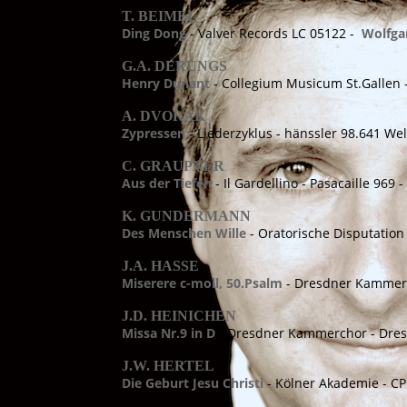
T. BEIMEL
Ding Dong
- Valver Records LC 05122 -
Wolfga
G.A. DERUNGS
Henry Dunant
- Collegium Musicum St.Gallen
A. DVORAK
Zypressen
- Liederzyklus - hänssler 98.641 We
C. GRAUPNER
Aus der Tiefen
- Il Gardellino - Pasacaille 969 
K. GUNDERMANN
Des Menschen Wille
- Oratorische Disputation
J.A. HASSE
Miserere c-moll, 50.Psalm
- Dresdner Kammerc
J.D. HEINICHEN
Missa Nr.9 in D
- Dresdner Kammerchor - Dres
J.W. HERTEL
Die Geburt Jesu Christi
- Kölner Akademie - CP