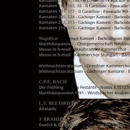
Kantaten 32, 49, 154
- Il Gardellino - Passacaille 9
Kantaten 146, 103, 33
- Il Gardellino - Passacaille
Kantaten 131, 177
- Il Gardellino - Passacaille 969
Kantaten 205, 524
- Gächinger Kantorei - Bachcolle
Kantaten 212, 213
- Gächinger Kantorei - Bachcolle
Kantaten 214, 215
- Gächinger Kantorei - Bachcolle
Magnificat
- Gächinger Kantorei - Bachcollegium Stutt
Matthäuspassion
- Chorgemeinschaft Neubeue
Messe in h-moll
- Maulbronner Kammerchor - 
Messe in h-moll
- Kammerchor Stuttgart - Baro
Weihnachtsoratorium
- Dresdner Kammerchor 
Weihnachtsoratorium
- Gächinger Kantorei - 
C.P.E. BACH
Der Frühling
- L’arpa Festante - Naxos 8.55127
Matthäuspassion 1781
- Windsbacher Knabenc
L.V. BEETHOVEN
Adelaide
- Martin Stadtfeld spielt Beethoven 
J. BRAHMS
Duette & Quartette
- Banse, Danz, Vermillion,