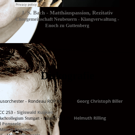
J. S. Bach - Matthäuspassion, Rezitativ
Chorgemeinschaft Neubeuern - Klangverwaltung -
Enoch zu Guttenberg
Diskografi
e
sorchester - Rondeau ROP 4024/25 -
Georg Christoph Biller
ACC 253 -
Sigiswald Kuijken
Helmuth Rilling
achcollegium Stuttgart - hänssler 92.139 -
l Ponseele
Marcel Ponseele