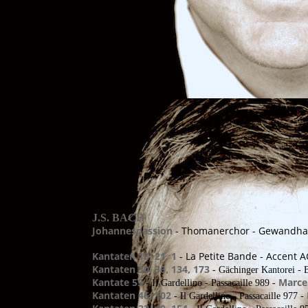
J.S. BACH
Johannespassion
- Thomanerchor - Gewandhau
Kantaten 18, 21, 1
- La Petite Bande - Accent 
Kantaten 30, 36, 134, 173
- Gächinger Kantorei - B
Kantate 55
Marce
- Il Gardellino - Passacaille 989 -
Kantaten 46, 102
- Il Gardellino - Passacaille 977 -