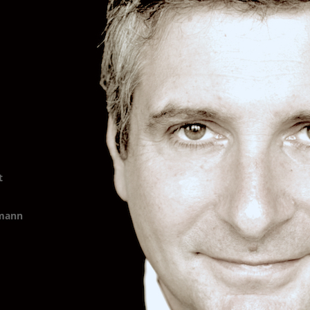
t
emann