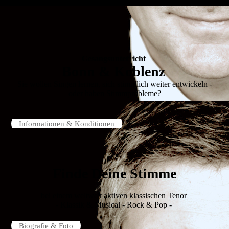
Gesangsunterricht
Bonn & Koblenz
Sie wollen Singen lernen, sich stimmlich weiter entwickeln -
oder haben Stimmprobleme?
Informationen & Konditionen
Finde Deine Stimme
bei einem weltweit aktiven klassischen Tenor
- Klassik & Musical - Rock & Pop -
Biografie & Foto