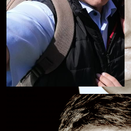
Katja & Rainer
Katja & Rainer
Wow, daß ich einmal Gesangsunterricht besuchen würde und
diesen dann auch noch als große Bereicherung in meinem
Leben empfinde... das ist eine wunderbare Erfahrung! Marcus
ist nicht nur musikalisch professionell.... Er vermittelt
einfühlsam, begeisternd....und mit viel Empathie. Sehr
empfehlenswert!